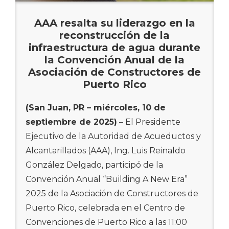
que adelantamos nos acerca a un sistema
AAA resalta su liderazgo en la
más moderno, eficiente y confiable, que
reconstrucción de la
garantice a nuestras comunidades un
infraestructura de agua durante
servicio digno y de calidad”, expresó
la Convención Anual de la
González Delgado.
Asociación de Constructores de
Puerto Rico
Hasta la fecha, se han completado los
trabajos de instalación de tuberías y
(San Juan, PR – miércoles, 10 de
registros sanitarios en las carreteras
septiembre de 2025)
– El Presidente
municipales y en la PR-144. Actualmente,
Ejecutivo de la Autoridad de Acueductos y
las brigadas trabajan en la instalación de
Alcantarillados (AAA), Ing. Luis Reinaldo
tubería en el puente vehicular Línea Matei,
González Delgado, participó de la
una de las fases críticas de la obra.
Convención Anual “Building A New Era”
Se proyecta que este viernes, 12 de
2025 de la Asociación de Constructores de
septiembre, inicien los trabajos de
Puerto Rico, celebrada en el Centro de
escarificación y, posteriormente, el proceso
Convenciones de Puerto Rico a las 11:00