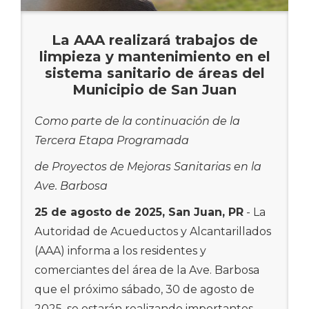
de la región norte en continuar
con la Gobernadora, lidera el Programa de
desarrollando proyectos de infraestructura
Mejoras Capitales más ambicioso en la
La AAA realizará trabajos de
que fortalezcan los sistemas sanitarios y de
historia de la corporación, con una inversión
limpieza y mantenimiento en el
agua potable. La corporación agradece la
que supera los $11.1 mil millones en
sistema sanitario de áreas del
cooperación de la ciudadanía durante la
proyectos de agua potable y alcantarillado.
Municipio de San Juan
ejecución de estas obras y exhorta a
Actualmente, la corporación administra 334
mantenerse atentos a las actualizaciones
proyectos activos en 641 localidades con un
Como parte de la continuación de la
oficiales sobre el progreso de los trabajos.
valor de $7,890 millones en distintas fases
Tercera Etapa Programada
de planificación, diseño, construcción y
###
de Proyectos de Mejoras Sanitarias en la
cierre. De estos, más de 105 proyectos están
Ave. Barbosa
en etapa de construcción, con una
25 de agosto de 2025, San Juan, PR
- La
inversión de $1,946 millones, lo que genera
Autoridad de Acueductos y Alcantarillados
empleos y activa la economía local.
(AAA) informa a los residentes y
El Presidente Ejecutivo resaltó proyectos
comerciantes del área de la Ave. Barbosa
emblemáticos como el manejo de
que el próximo sábado, 30 de agosto de
sedimentos en el Embalse Carraízo,
2025, se estarán realizando importantes