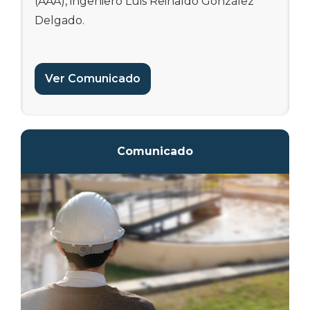
(AAA), ingeniero Luis Reinaldo González
Delgado.
El proyecto, que ya alcanza un 89% de
progreso físico y cuya conclusión se espera
Ver Comunicado
para noviembre, constituye una obra
esencial para el fortalecimiento de la
infraestructura sanitaria en el municipio.
Además, forma parte de los planes
Comunicado
estratégicos de la AAA para garantizar un
servicio confiable y de calidad a las
comunidades.
“Este proyecto representa mucho más que
una obra de infraestructura; es un ejemplo
concreto de nuestro compromiso con la
transformación de la Autoridad de
Acueductos y Alcantarillados. Cada fase