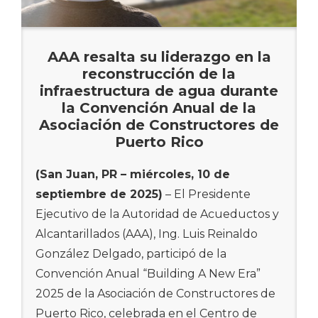
transformación de la Autoridad de
Acueductos y Alcantarillados. Cada fase
que adelantamos nos acerca a un sistema
AAA resalta su liderazgo en la
más moderno, eficiente y confiable, que
reconstrucción de la
garantice a nuestras comunidades un
infraestructura de agua durante
servicio digno y de calidad”, expresó
la Convención Anual de la
González Delgado.
Asociación de Constructores de
Puerto Rico
Hasta la fecha, se han completado los
trabajos de instalación de tuberías y
(San Juan, PR – miércoles, 10 de
registros sanitarios en las carreteras
septiembre de 2025)
– El Presidente
municipales y en la PR-144. Actualmente,
Ejecutivo de la Autoridad de Acueductos y
las brigadas trabajan en la instalación de
Alcantarillados (AAA), Ing. Luis Reinaldo
tubería en el puente vehicular Línea Matei,
González Delgado, participó de la
una de las fases críticas de la obra.
Convención Anual “Building A New Era”
Se proyecta que este viernes, 12 de
2025 de la Asociación de Constructores de
septiembre, inicien los trabajos de
Puerto Rico, celebrada en el Centro de