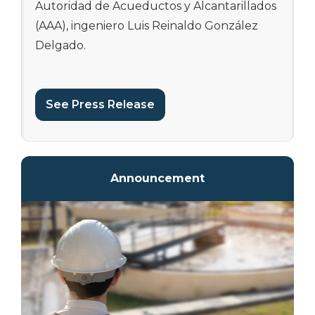
Autoridad de Acueductos y Alcantarillados
(AAA), ingeniero Luis Reinaldo González
Delgado.
El proyecto, que ya alcanza un 89% de
progreso físico y cuya conclusión se espera
See Press Release
para noviembre, constituye una obra
esencial para el fortalecimiento de la
infraestructura sanitaria en el municipio.
Además, forma parte de los planes
Announcement
estratégicos de la AAA para garantizar un
servicio confiable y de calidad a las
comunidades.
“Este proyecto representa mucho más que
una obra de infraestructura; es un ejemplo
concreto de nuestro compromiso con la